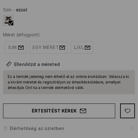
Szín
-
ezüst
Méret
(elfogyott)
S/M
EGY MÉRET
L/XL
Ellenőrízd a méreted
Ez a termék jelenleg nem érhető el az online áruházban. Válassza ki
a kívánt méretet és regisztráljon az értesítésküldésre, amellyel
értesítjük Önt ha a termék elérhetővé válik.
ÉRTESÍTÉST KÉREK
Elérhetőség az üzletben