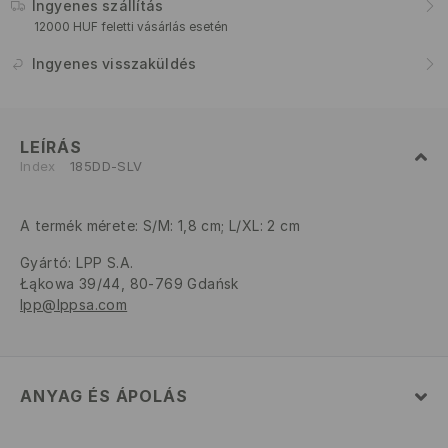
Ingyenes szállítás
12000 HUF feletti vásárlás esetén
Ingyenes visszaküldés
LEÍRÁS
Index
185DD-SLV
A termék mérete: S/M: 1,8 cm; L/XL: 2 cm
Gyártó
:
LPP S.A.
Łąkowa 39/44, 80-769 Gdańsk
lpp@lppsa.com
ANYAG ÉS ÁPOLÁS