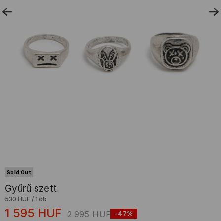
Sold Out
Gyűrű szett
530 HUF
/
1 db
1 595
HUF
2 995
HUF
-47%