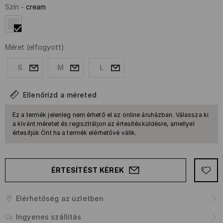
Szín
-
cream
Méret
(elfogyott)
S
M
L
Ellenőrízd a méreted
Ez a termék jelenleg nem érhető el az online áruházban. Válassza ki
a kívánt méretet és regisztráljon az értesítésküldésre, amellyel
értesítjük Önt ha a termék elérhetővé válik.
ÉRTESÍTÉST KÉREK
Elérhetőség az üzletben
Ingyenes szállítás