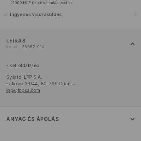
12000 HUF feletti vásárlás esetén
Ingyenes visszaküldés
LEÍRÁS
Index
3805Z-01X
két oldalzseb
Gyártó
:
LPP S.A.
Łąkowa 39/44, 80-769 Gdańsk
lpp@lppsa.com
ANYAG ÉS ÁPOLÁS