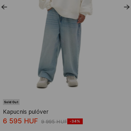
Sold Out
Kapucnis pulóver
6 595
HUF
9 995
HUF
-34%