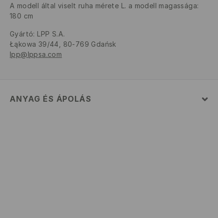
A modell által viselt ruha mérete L. a modell magassága:
180 cm
Gyártó
:
LPP S.A.
Łąkowa 39/44, 80-769 Gdańsk
lpp@lppsa.com
ANYAG ÉS ÁPOLÁS
Szövet I
:
65% PAMUT, 35% POLIÉSZTER
GÉPIMOSÁS MAX. 30° C
FEHÉRÍTŐSZER HASZNÁLATA TILOS
TILOS FORGÓDOBOS SZÁRÍTÓGÉPBEN SZÁRÍTANI