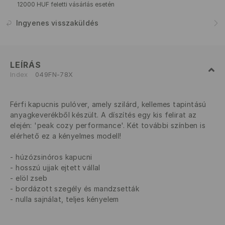
12000 HUF feletti vásárlás esetén
Ingyenes visszaküldés
LEÍRÁS
Index
049FN-78X
Férfi kapucnis pulóver, amely szilárd, kellemes tapintású
anyagkeverékből készült. A díszítés egy kis felirat az
elején: 'peak cozy performance'. Két további színben is
elérhető ez a kényelmes modell!
húzózsinóros kapucni
hosszú ujjak ejtett vállal
elöl zseb
bordázott szegély és mandzsetták
nulla sajnálat, teljes kényelem