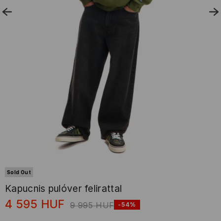
Sold Out
Kapucnis pulóver felirattal
4 595
HUF
9 995
HUF
-54%