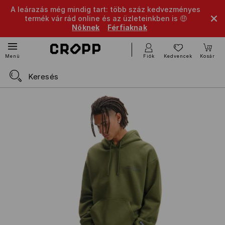
A leárazás még mindig tart: több száz kedvezményes
termék vár rád online és az üzleteinkben is 🤑
Nőknek
Férfiaknak
Fiók
Kedvencek
Kosár
Menü