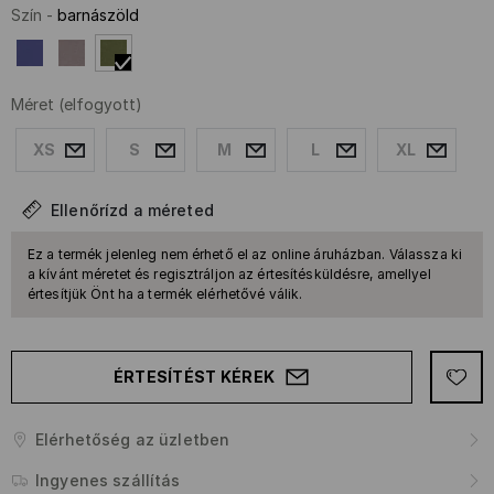
Szín
-
barnászöld
Méret
(elfogyott)
XS
S
M
L
XL
Ellenőrízd a méreted
Ez a termék jelenleg nem érhető el az online áruházban. Válassza ki
a kívánt méretet és regisztráljon az értesítésküldésre, amellyel
értesítjük Önt ha a termék elérhetővé válik.
ÉRTESÍTÉST KÉREK
Elérhetőség az üzletben
Ingyenes szállítás