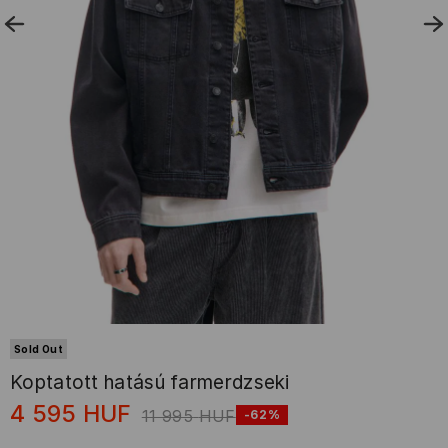
Sold Out
Koptatott hatású farmerdzseki
4 595
HUF
11 995
HUF
-62%