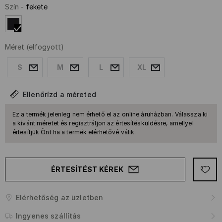
Szín
-
fekete
Méret
(elfogyott)
S
M
L
XL
Ellenőrízd a méreted
Ez a termék jelenleg nem érhető el az online áruházban. Válassza ki
a kívánt méretet és regisztráljon az értesítésküldésre, amellyel
értesítjük Önt ha a termék elérhetővé válik.
ÉRTESÍTÉST KÉREK
Elérhetőség az üzletben
Ingyenes szállítás