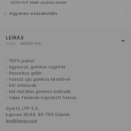
12000 HUF feletti vásárlás esetén
Ingyenes visszaküldés
LEÍRÁS
Index
669DD-99J
100% pamut
egysoros, gombos rögzítés
klasszikus gallér
hosszú ujjú gombos kézelővel
két oldalzseb
két hajtókás gombos mellzseb
teljes felületén koptatott hatású
Gyártó
:
LPP S.A.
Łąkowa 39/44, 80-769 Gdańsk
lpp@lppsa.com