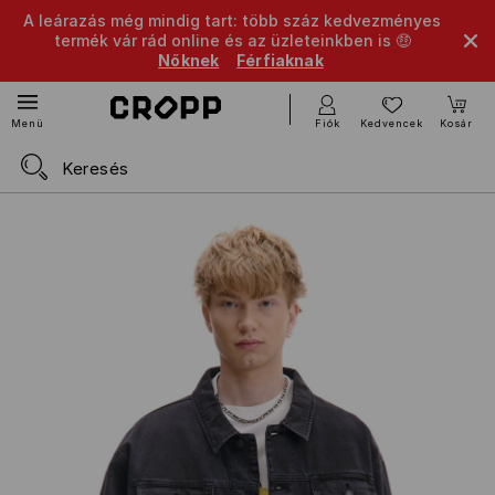
A leárazás még mindig tart: több száz kedvezményes
termék vár rád online és az üzleteinkben is 🤑
Nőknek
Férfiaknak
Fiók
Kedvencek
Kosár
Menü