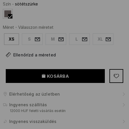
Szín
-
sötétszürke
Méret
-
Válasszon méretet
XS
S
M
L
XL
Ellenőrízd a méreted
KOSÁRBA
Elérhetőség az üzletben
Ingyenes szállítás
12000 HUF feletti vásárlás esetén
Ingyenes visszaküldés