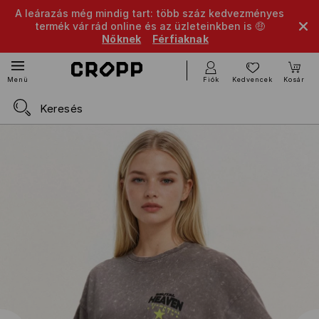
A leárazás még mindig tart: több száz kedvezményes
termék vár rád online és az üzleteinkben is 🤑
Nőknek
Férfiaknak
Fiók
Kedvencek
Kosár
Menü