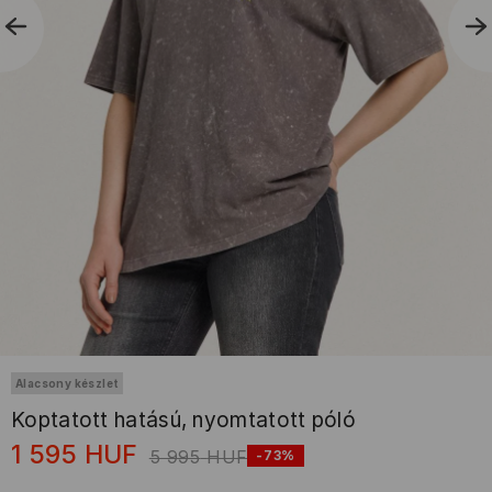
Alacsony készlet
Koptatott hatású, nyomtatott póló
1 595
HUF
5 995
HUF
-73%