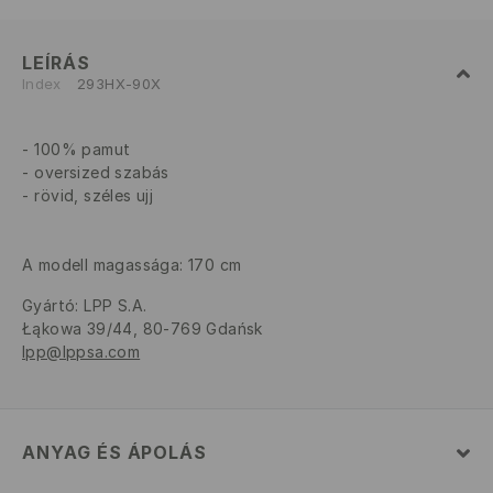
LEÍRÁS
Index
293HX-90X
100% pamut
oversized szabás
rövid, széles ujj
A modell magassága: 170 cm
Gyártó
:
LPP S.A.
Łąkowa 39/44, 80-769 Gdańsk
lpp@lppsa.com
ANYAG ÉS ÁPOLÁS