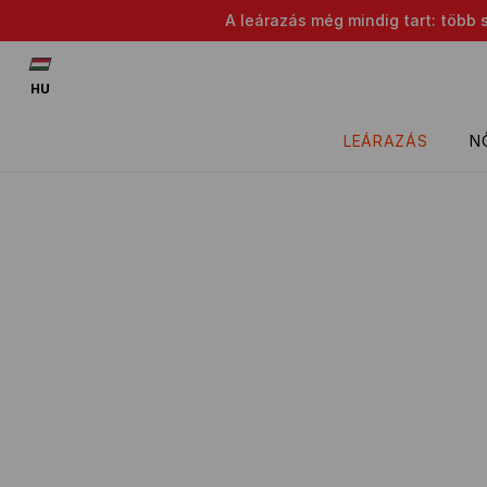
A leárazás még mindig tart: több 
HU
LEÁRAZÁS
N