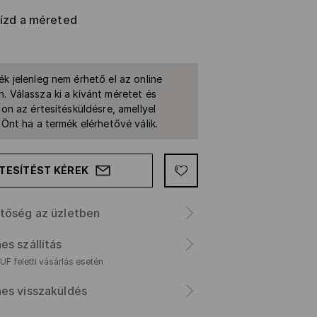
rízd a méreted
ék jelenleg nem érhető el az online
. Válassza ki a kívánt méretet és
jon az értesítésküldésre, amellyel
k Önt ha a termék elérhetővé válik.
TESÍTÉST KÉREK
tőség az üzletben
es szállítás
F feletti vásárlás esetén
es visszaküldés