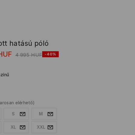
ott hatású póló
HUF
4 995
HUF
-40%
színű
arosan elérhető)
S
M
XL
XXL