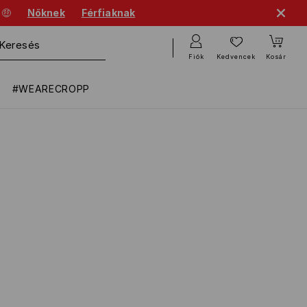
 🤑
Nőknek
Férfiaknak
Fiók
Kedvencek
Kosár
#WEARECROPP