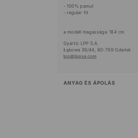
100% pamut
regular fit
a modell magassága: 184 cm
Gyártó
:
LPP S.A.
Łąkowa 39/44, 80-769 Gdańsk
lpp@lppsa.com
ANYAG ÉS ÁPOLÁS