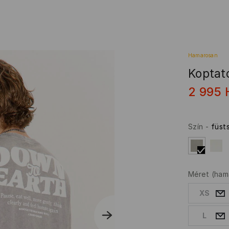
Hamarosan
Koptat
2 995
Szín
-
füst
Méret
(ham
XS
L