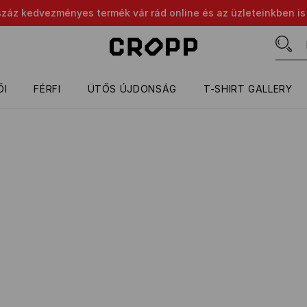
száz kedvezményes termék vár rád online és az üzleteinkben is
ŐI
FÉRFI
ÜTŐS ÚJDONSÁG
T-SHIRT GALLERY