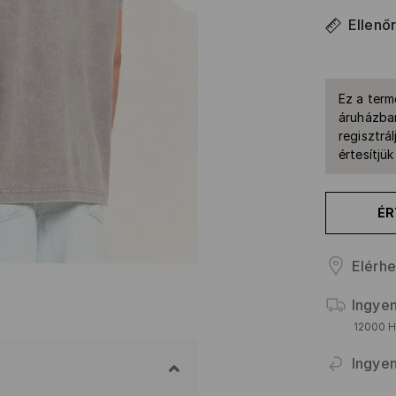
Ellenő
Ez a term
áruházban
regisztrál
értesítjü
ÉR
Elérhe
Ingyen
12000 HU
Ingyen