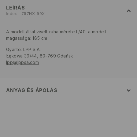
LEÍRÁS
Index
757HX-99X
A modell által viselt ruha mérete L/40. a modell
magassága: 185 cm
Gyártó
:
LPP S.A.
Łąkowa 39/44, 80-769 Gdańsk
lpp@lppsa.com
ANYAG ÉS ÁPOLÁS
80% PAMUT, 20% POLIÉSZTER