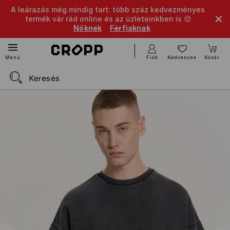
A leárazás még mindig tart: több száz kedvezményes
termék vár rád online és az üzleteinkben is 🤑
Nőknek
Férfiaknak
Fiók
Kedvencek
Kosár
Menü