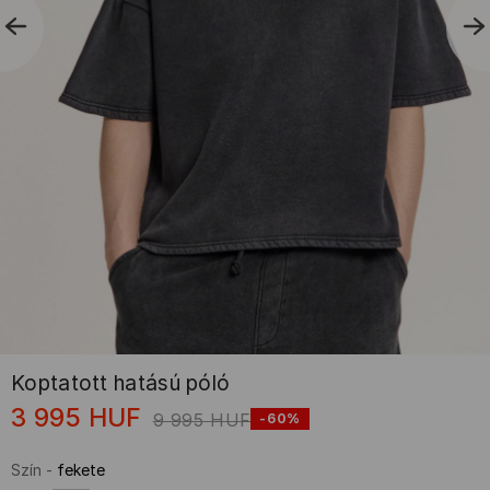
Koptatott hatású póló
3 995
HUF
9 995
HUF
-60%
Szín
-
fekete