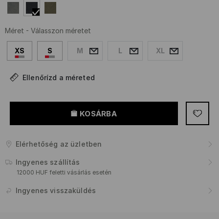
Méret
-
Válasszon méretet
XS
S
M
L
XL
Ellenőrízd a méreted
KOSÁRBA
Elérhetőség az üzletben
Ingyenes szállítás
12000 HUF feletti vásárlás esetén
Ingyenes visszaküldés