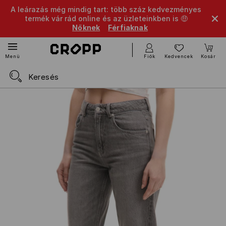
A leárazás még mindig tart: több száz kedvezményes
termék vár rád online és az üzleteinkben is 🤑
Nőknek
Férfiaknak
Fiók
Kedvencek
Kosár
Menü