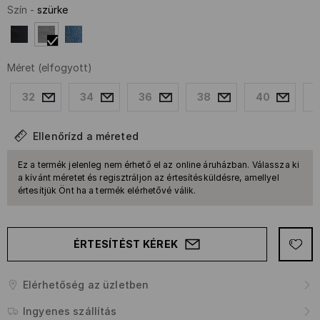
Szín
-
szürke
Méret
(elfogyott)
32
34
36
38
40
Ellenőrízd a méreted
Ez a termék jelenleg nem érhető el az online áruházban. Válassza ki
a kívánt méretet és regisztráljon az értesítésküldésre, amellyel
értesítjük Önt ha a termék elérhetővé válik.
ÉRTESÍTÉST KÉREK
Elérhetőség az üzletben
Ingyenes szállítás