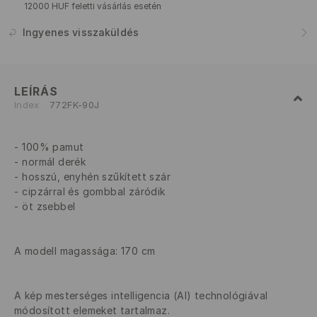
12000 HUF feletti vásárlás esetén
Ingyenes visszaküldés
LEÍRÁS
Index
772FK-90J
100% pamut
normál derék
hosszú, enyhén szűkített szár
cipzárral és gombbal záródik
öt zsebbel
A modell magassága: 170 cm
A kép mesterséges intelligencia (AI) technológiával
módosított elemeket tartalmaz.