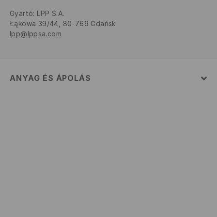
Gyártó
:
LPP S.A.
Łąkowa 39/44, 80-769 Gdańsk
lpp@lppsa.com
ANYAG ÉS ÁPOLÁS
Szövet I
:
100% PAMUT
GÉPIMOSÁS MAX. 30° C - KÍMÉLŐ MÓDON
FEHÉRÍTŐSZER HASZNÁLATA TILOS
TILOS FORGÓDOBOS SZÁRÍTÓGÉPBEN SZÁRÍTANI
MAX. 110° C VASALHATÓ - PÁRA NÉLKÜL