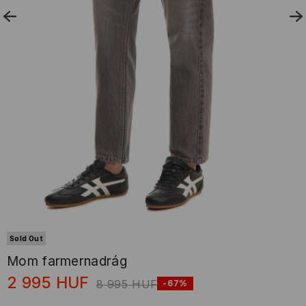
Sold Out
Mom farmernadrág
2 995
HUF
8 995
HUF
-67%