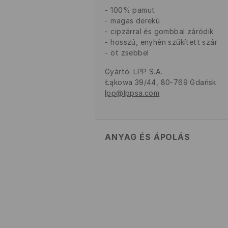
100% pamut
magas derekú
cipzárral és gombbal záródik
hosszú, enyhén szűkített szár
öt zsebbel
Gyártó
:
LPP S.A.
Łąkowa 39/44, 80-769 Gdańsk
lpp@lppsa.com
ANYAG ÉS ÁPOLÁS
Szövet I
:
100% PAMUT
GÉPIMOSÁS MAX. 30° C - 
FEHÉRÍTŐSZER HASZNÁLATA