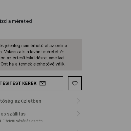
rízd a méreted
ék jelenleg nem érhető el az online
. Válassza ki a kívánt méretet és
jon az értesítésküldésre, amellyel
k Önt ha a termék elérhetővé válik.
TESÍTÉST KÉREK
tőség az üzletben
es szállítás
F feletti vásárlás esetén