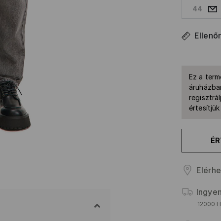
44
Ellenő
Ez a term
áruházban
regisztrál
értesítjü
ÉR
Elérhe
Ingyen
12000 HU