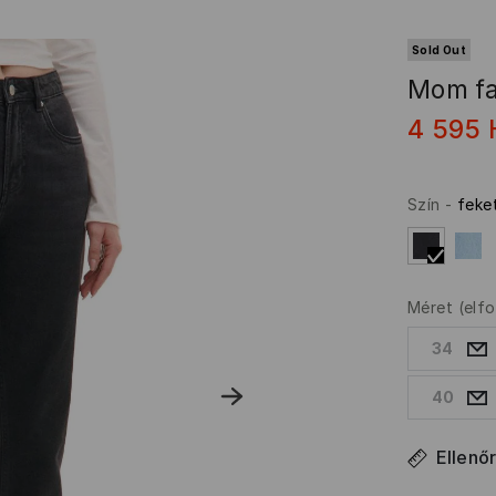
Sold Out
Mom f
4 595
Szín
-
feke
Méret
(elf
34
40
Ellenő