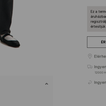
Ez a term
áruházban
regisztrál
értesítjü
ÉR
Elérhe
Ingyen
12000 HU
Ingyen