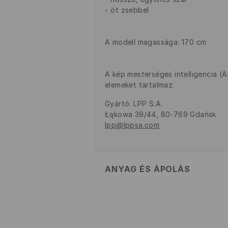
öt zsebbel
A modell magassága: 170 cm
A kép mesterséges intelligencia (
elemeket tartalmaz.
Gyártó
:
LPP S.A.
Łąkowa 39/44, 80-769 Gdańsk
lpp@lppsa.com
ANYAG ÉS ÁPOLÁS
Szövet I
:
100% PAMUT