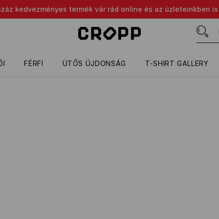
száz kedvezményes termék vár rád online és az üzleteinkben is
ŐI
FÉRFI
ÜTŐS ÚJDONSÁG
T-SHIRT GALLERY