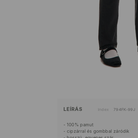
LEÍRÁS
Index
794FK-99J
100% pamut
cipzárral és gombbal záródik
hosszú, egyenes szár