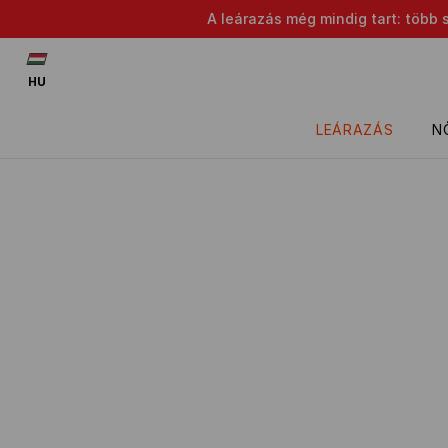
A leárazás még mindig tart: több 
HU
LEÁRAZÁS
N