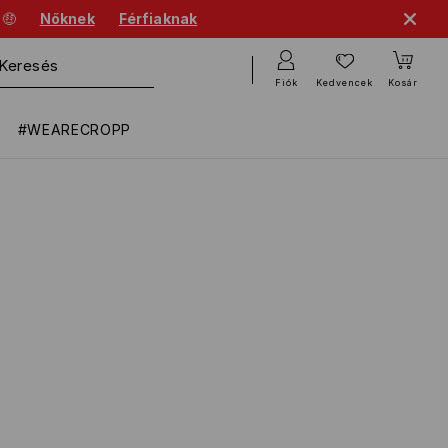
 🤑
Nőknek
Férfiaknak
Fiók
Kedvencek
Kosár
#WEARECROPP