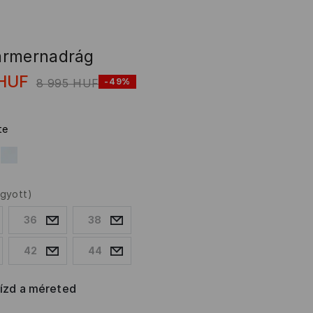
armernadrág
HUF
8 995
HUF
-49%
te
ogyott)
36
38
42
44
rízd a méreted