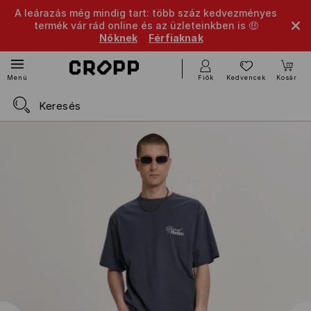
A leárazás még mindig tart: több száz kedvezményes
termék vár rád online és az üzleteinkben is 🤑
Nőknek
Férfiaknak
Fiók
Kedvencek
Kosár
Menü