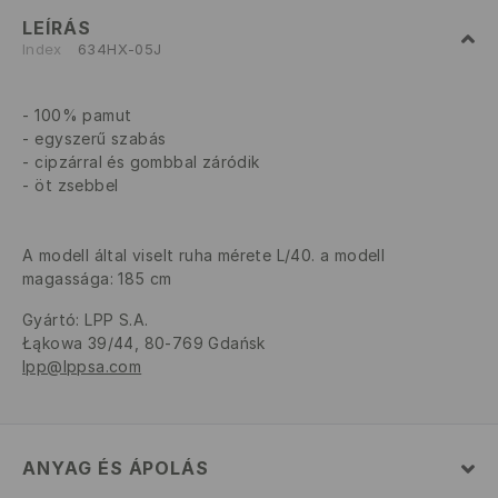
LEÍRÁS
Index
634HX-05J
100% pamut
egyszerű szabás
cipzárral és gombbal záródik
öt zsebbel
A modell által viselt ruha mérete L/40. a modell
magassága: 185 cm
Gyártó
:
LPP S.A.
Łąkowa 39/44, 80-769 Gdańsk
lpp@lppsa.com
ANYAG ÉS ÁPOLÁS