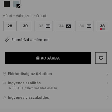
Méret
-
Válasszon méretet
28
30
32
34
36
38
Ellenőrízd a méreted
KOSÁRBA
Elérhetőség az üzletben
Ingyenes szállítás
12000 HUF feletti vásárlás esetén
Ingyenes visszaküldés