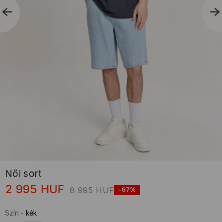
Női sort
2 995
HUF
8 995
HUF
-67%
Szín
-
kék