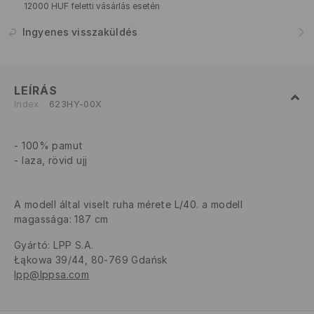
12000 HUF feletti vásárlás esetén
Ingyenes visszaküldés
LEÍRÁS
Index
623HY-00X
100% pamut
laza, rövid ujj
A modell által viselt ruha mérete L/40. a modell
magassága: 187 cm
Gyártó
:
LPP S.A.
Łąkowa 39/44, 80-769 Gdańsk
lpp@lppsa.com