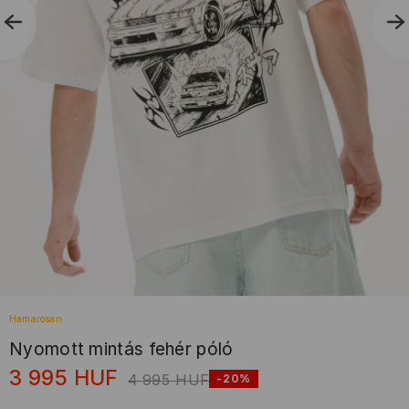
Hamarosan
Nyomott mintás fehér póló
3 995
HUF
4 995
HUF
-20%