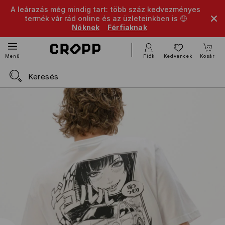
A leárazás még mindig tart: több száz kedvezményes
termék vár rád online és az üzleteinkben is 🤑
Nőknek
Férfiaknak
Fiók
Kedvencek
Kosár
Menü