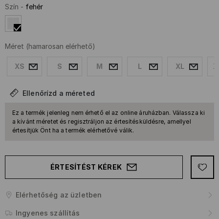
Szín
-
fehér
Méret
(hamarosan elérhető)
XS
S
M
L
XL
X
Ellenőrízd a méreted
Ez a termék jelenleg nem érhető el az online áruházban. Válassza ki
a kívánt méretet és regisztráljon az értesítésküldésre, amellyel
értesítjük Önt ha a termék elérhetővé válik.
ÉRTESÍTÉST KÉREK
Elérhetőség az üzletben
Ingyenes szállítás