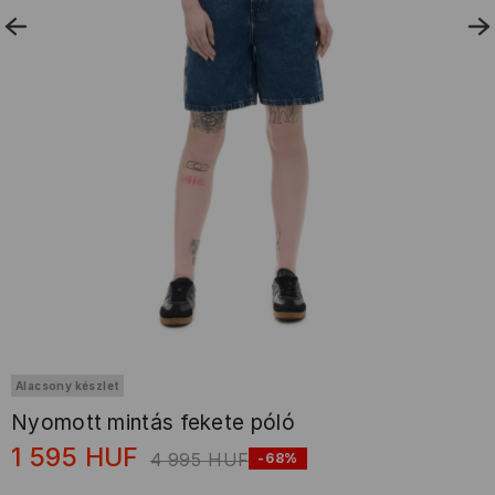
Alacsony készlet
Nyomott mintás fekete póló
1 595
HUF
4 995
HUF
-68%