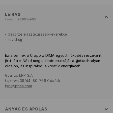
LEÍRÁS
Index
9660Y-99X
dzsörzé elasztikusszál-keverékkel
rövid ujj
Ez a termék a Cropp x DIMA együttműködés részeként
jött létre. Nézd meg a többi munkáját a @dkashtalyan
oldalon, és inspirálódj a kreatív energiával!
Gyártó
:
LPP S.A.
Łąkowa 39/44, 80-769 Gdańsk
lpp@lppsa.com
ANYAG ÉS ÁPOLÁS