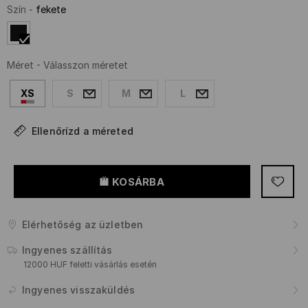
Szín
-
fekete
Méret
-
Válasszon méretet
XS
S
M
L
Ellenőrízd a méreted
KOSÁRBA
Elérhetőség az üzletben
Ingyenes szállítás
12000 HUF feletti vásárlás esetén
Ingyenes visszaküldés