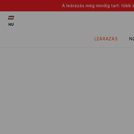
A leárazás még mindig tart: több 
HU
LEÁRAZÁS
N