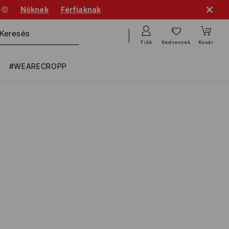
 🤑
Nőknek
Férfiaknak
Fiók
Kedvencek
Kosár
#WEARECROPP