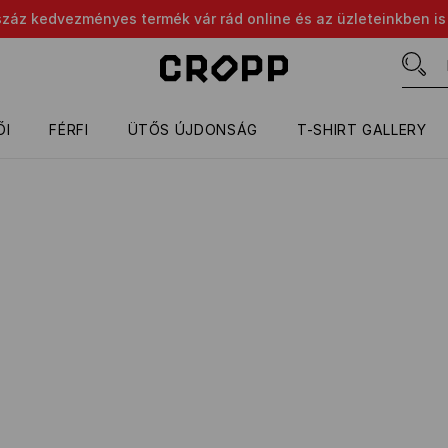
száz kedvezményes termék vár rád online és az üzleteinkben is
ŐI
FÉRFI
ÜTŐS ÚJDONSÁG
T-SHIRT GALLERY