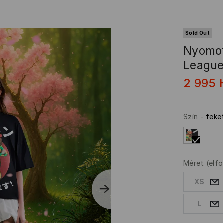
Sold Out
Nyomot
League
2 995
Szín
-
feke
Méret
(elf
XS
L