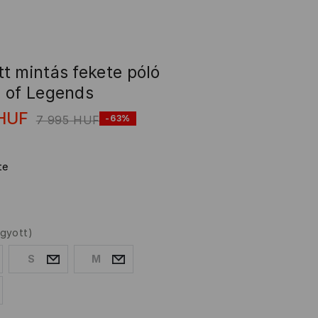
t mintás fekete póló
 of Legends
HUF
7 995
HUF
-63%
te
ogyott)
S
M