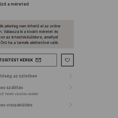
rízd a méreted
ék jelenleg nem érhető el az online
. Válassza ki a kívánt méretet és
jon az értesítésküldésre, amellyel
k Önt ha a termék elérhetővé válik.
TESÍTÉST KÉREK
tőség az üzletben
es szállítás
F feletti vásárlás esetén
es visszaküldés