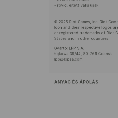
rövid, ejtett vállú ujjak
© 2025 Riot Games, Inc. Riot Game
Icon and their respective logos ar
or registered trademarks of Riot G
States and in other countries.
Gyártó
:
LPP S.A.
Łąkowa 39/44, 80-769 Gdańsk
lpp@lppsa.com
ANYAG ÉS ÁPOLÁS
Szövet I
:
100.0% PAMUT
GÉPIMOSÁS MAX. 30° C - 