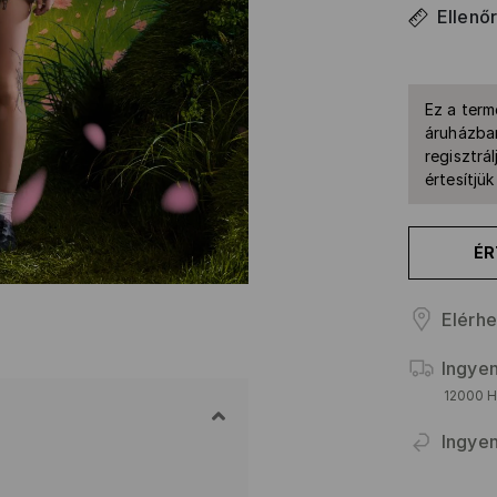
Ellenő
Ez a term
áruházban
regisztrál
értesítjü
ÉR
Elérhe
Ingyen
12000 HU
Ingyen