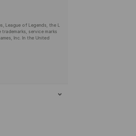
s, League of Legends, the L
e trademarks, service marks
ames, Inc. In the United
NAGYON KÍMÉLŐ MÓDON