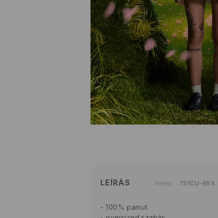
LEÍRÁS
Index
791CU-99X
100% pamut
oversized szabás