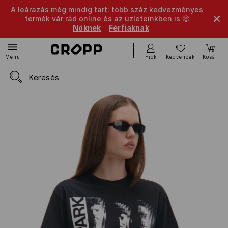
A leárazás még mindig tart: több száz kedvezményes
termék vár rád online és az üzleteinkben is 🤑
Nőknek
Férfiaknak
Fiók
Kedvencek
Kosár
Menü