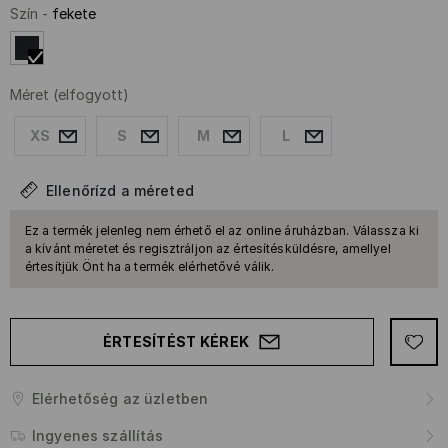
Szín
-
fekete
Méret
(elfogyott)
XS
S
M
L
Ellenőrízd a méreted
Ez a termék jelenleg nem érhető el az online áruházban. Válassza ki
a kívánt méretet és regisztráljon az értesítésküldésre, amellyel
értesítjük Önt ha a termék elérhetővé válik.
ÉRTESÍTÉST KÉREK
Elérhetőség az üzletben
Ingyenes szállítás