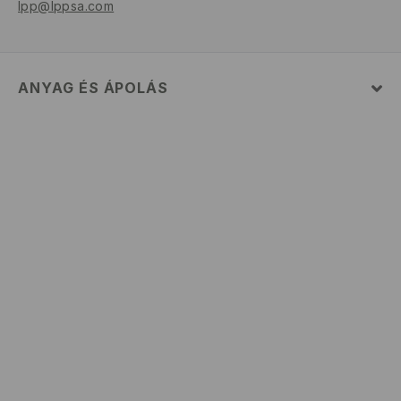
lpp@lppsa.com
ANYAG ÉS ÁPOLÁS
Szövet I
:
100% PAMUT
GÉPIMOSÁS MAX. 30° C - NAGYON KÍMÉLŐ MÓDON
FEHÉRÍTŐSZER HASZNÁLATA TILOS
TILOS FORGÓDOBOS SZÁRÍTÓGÉPBEN SZÁRÍTANI
MAX. 110° C VASALHATÓ - PÁRA NÉLKÜL
TILOS A VEGYI TISZTÍTÁS