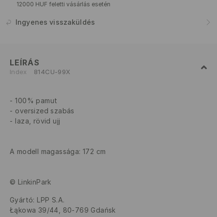
12000 HUF feletti vásárlás esetén
Ingyenes visszaküldés
LEÍRÁS
Index
814CU-99X
100% pamut
oversized szabás
laza, rövid ujj
A modell magassága: 172 cm
© LinkinPark
Gyártó
:
LPP S.A.
Łąkowa 39/44, 80-769 Gdańsk