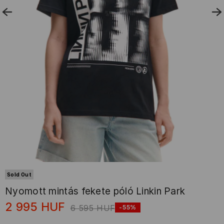
Sold Out
Nyomott mintás fekete póló Linkin Park
2 995
HUF
6 595
HUF
-55%