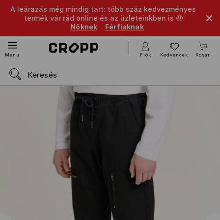
A leárazás még mindig tart: több száz kedvezményes
termék vár rád online és az üzleteinkben is 🤑
Nőknek
Férfiaknak
Fiók
Kedvencek
Kosár
Menü