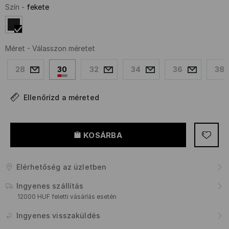
Szín
-
fekete
Méret
-
Válasszon méretet
28
30
32
34
36
38
Ellenőrízd a méreted
KOSÁRBA
Elérhetőség az üzletben
Ingyenes szállítás
12000 HUF feletti vásárlás esetén
Ingyenes visszaküldés