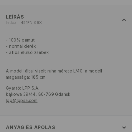
LEÍRÁS
Index
451FN-99X
100% pamut
normál derék
átlós elülső zsebek
A modell által viselt ruha mérete L/40. a modell
magassága: 185 cm
Gyártó
:
LPP S.A.
Łąkowa 39/44, 80-769 Gdańsk
lpp@lppsa.com
ANYAG ÉS ÁPOLÁS