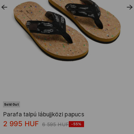
Sold Out
Parafa talpú lábujjközi papucs
2 995
HUF
6 595
HUF
-55%