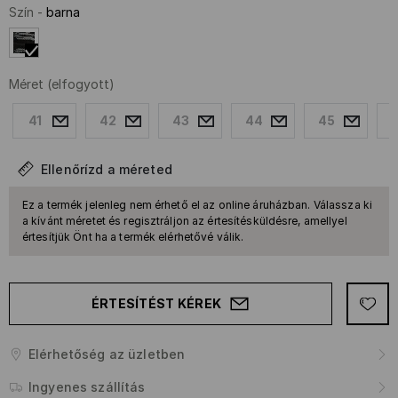
Szín
-
barna
Méret
(elfogyott)
41
42
43
44
45
Ellenőrízd a méreted
Ez a termék jelenleg nem érhető el az online áruházban. Válassza ki
a kívánt méretet és regisztráljon az értesítésküldésre, amellyel
értesítjük Önt ha a termék elérhetővé válik.
ÉRTESÍTÉST KÉREK
Elérhetőség az üzletben
Ingyenes szállítás