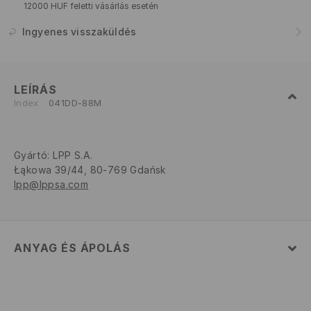
12000 HUF feletti vásárlás esetén
Ingyenes visszaküldés
LEÍRÁS
Index
041DD-88M
Gyártó
:
LPP S.A.
Łąkowa 39/44, 80-769 Gdańsk
lpp@lppsa.com
ANYAG ÉS ÁPOLÁS
FELSŐRÉSZ
:
100% POLIÉSZTER