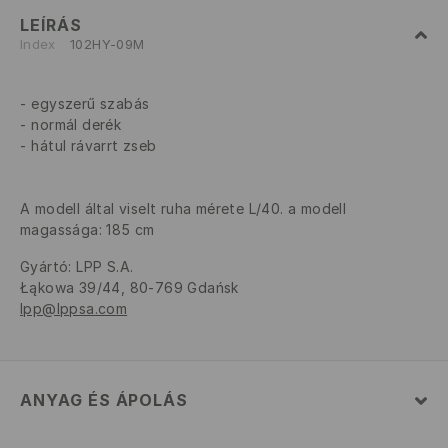
LEÍRÁS
Index
102HY-09M
egyszerű szabás
normál derék
hátul rávarrt zseb
A modell által viselt ruha mérete L/40. a modell
magassága: 185 cm
Gyártó
:
LPP S.A.
Łąkowa 39/44, 80-769 Gdańsk
lpp@lppsa.com
ANYAG ÉS ÁPOLÁS