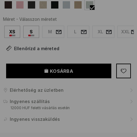
Méret
-
Válasszon méretet
XS
S
M
L
XL
XXL
Ellenőrízd a méreted
KOSÁRBA
Elérhetőség az üzletben
Ingyenes szállítás
12000 HUF feletti vásárlás esetén
Ingyenes visszaküldés