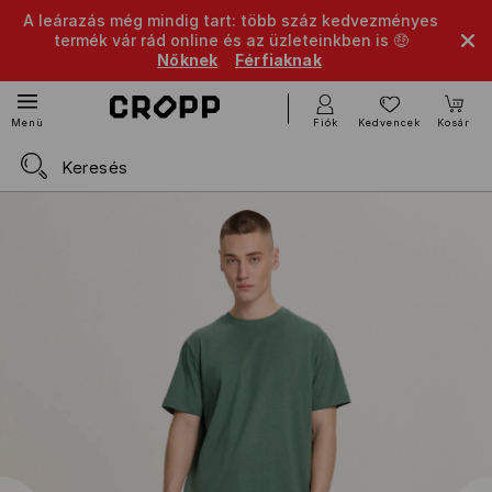
A leárazás még mindig tart: több száz kedvezményes
termék vár rád online és az üzleteinkben is 🤑
Nőknek
Férfiaknak
Fiók
Kedvencek
Kosár
Menü