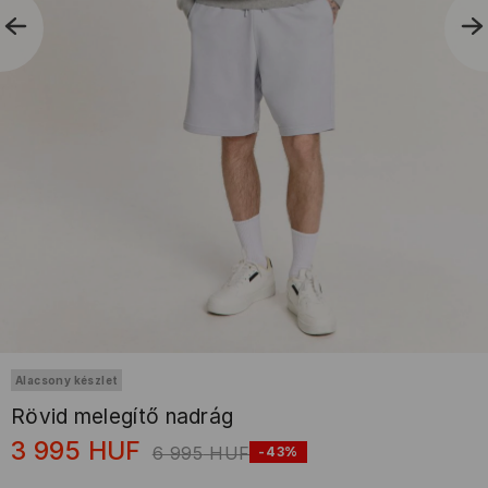
Alacsony készlet
Rövid melegítő nadrág
3 995
HUF
6 995
HUF
-43%