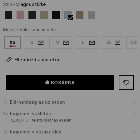
Szín
-
világos szürke
Méret
-
Válasszon méretet
XS
S
M
L
XL
XXL
Ellenőrízd a méreted
KOSÁRBA
Elérhetőség az üzletben
Ingyenes szállítás
12000 HUF feletti vásárlás esetén
Ingyenes visszaküldés