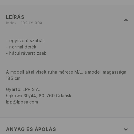
LEÍRÁS
Index
102HY-09X
egyszerű szabás
normál derék
hátul rávarrt zseb
A modell által viselt ruha mérete M/L. a modell magassága:
185 cm
Gyártó
:
LPP S.A.
Łąkowa 39/44, 80-769 Gdańsk
lpp@lppsa.com
ANYAG ÉS ÁPOLÁS