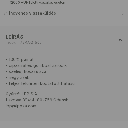
12000 HUF feletti vásárlás esetén
Ingyenes visszaküldés
LEÍRÁS
Index
754AQ-50J
100% pamut
cipzárral és gombbal záródik
széles, hoszzú szár
négy zseb
teljes felületén koptatott hatású
Gyártó
:
LPP S.A.
Łąkowa 39/44, 80-769 Gdańsk
lpp@lppsa.com