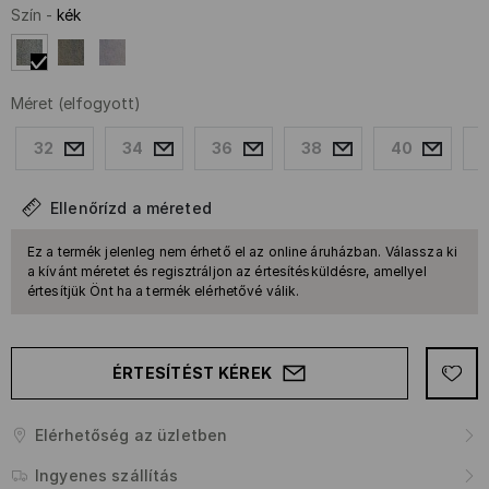
Szín
-
kék
Méret
(elfogyott)
32
34
36
38
40
Ellenőrízd a méreted
Ez a termék jelenleg nem érhető el az online áruházban. Válassza ki
a kívánt méretet és regisztráljon az értesítésküldésre, amellyel
értesítjük Önt ha a termék elérhetővé válik.
ÉRTESÍTÉST KÉREK
Elérhetőség az üzletben
Ingyenes szállítás