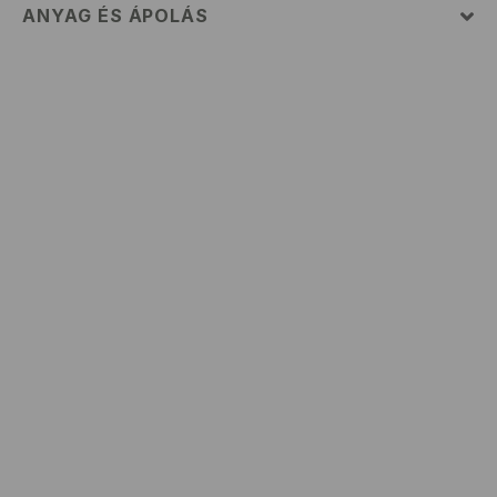
ANYAG ÉS ÁPOLÁS
Szövet I
:
100% PAMUT
GÉPIMOSÁS MAX. 30° C - KÍMÉLŐ MÓDON
FEHÉRÍTŐSZER HASZNÁLATA TILOS
TILOS FORGÓDOBOS SZÁRÍTÓGÉPBEN SZÁRÍTANI
MAX. 110° C VASALHATÓ - PÁRA NÉLKÜL
TILOS A VEGYI TISZTÍTÁS