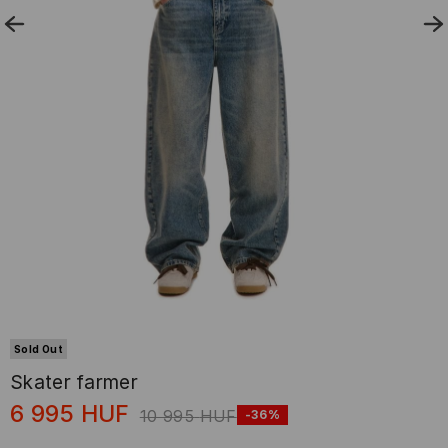
Sold Out
Skater farmer
6 995
HUF
10 995
HUF
-36%