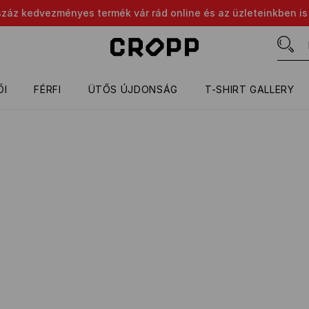
száz kedvezményes termék vár rád online és az üzleteinkben is
ŐI
FÉRFI
ÜTŐS ÚJDONSÁG
T-SHIRT GALLERY