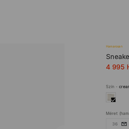
Hamarosan
Sneake
4 995
Szín
-
crea
Méret
(ham
36