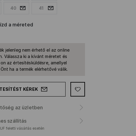
40
41
rízd a méreted
ék jelenleg nem érhető el az online
. Válassza ki a kívánt méretet és
jon az értesítésküldésre, amellyel
k Önt ha a termék elérhetővé válik.
TESÍTÉST KÉREK
tőség az üzletben
es szállítás
F feletti vásárlás esetén