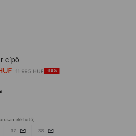
r cipő
HUF
11 995
HUF
-58%
m
arosan elérhető)
37
38