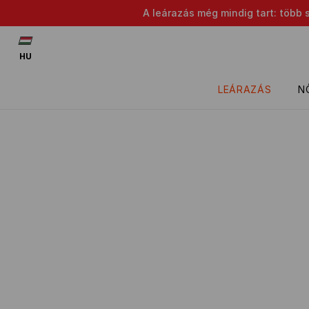
A leárazás még mindig tart: több 
HU
LEÁRAZÁS
N