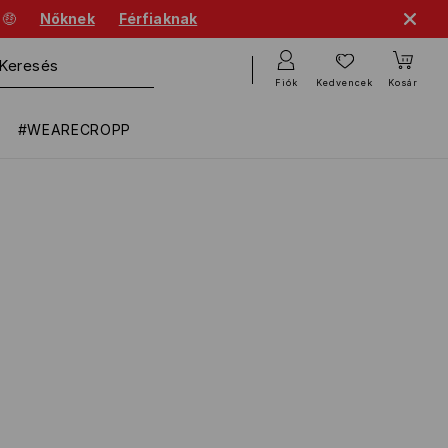
 🤑
Nőknek
Férfiaknak
Fiók
Kedvencek
Kosár
#WEARECROPP