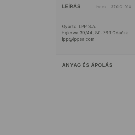
LEÍRÁS
Index
370IG-01X
Gyártó
:
LPP S.A.
Łąkowa 39/44, 80-769 Gdańsk
lpp@lppsa.com
ANYAG ÉS ÁPOLÁS
FELSŐRÉSZ
:
60% POLIURETÁN, 4
BELSŐ TALP
:
100% POLIÉSZTER
KÜLSŐ TALP
:
80% EVA, 20% TPR
FEHÉRÍTŐSZER HASZNÁLATA
TILOS VASALNI