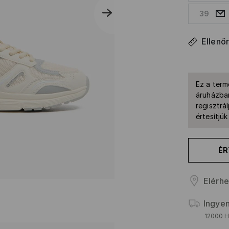
39
Ellenő
Ez a term
áruházban
regisztrál
értesítjü
ÉR
Elérhe
Ingyen
12000 HU