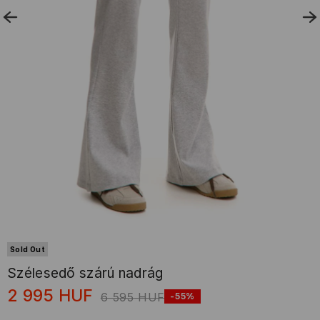
Sold Out
Szélesedő szárú nadrág
2 995
HUF
6 595
HUF
-55%