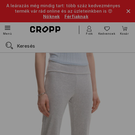
A leárazás még mindig tart: több száz kedvezményes
termék vár rád online és az üzleteinkben is 🤑
Nőknek
Férfiaknak
Fiók
Kedvencek
Kosár
Menü