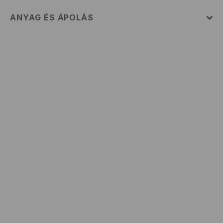
ANYAG ÉS ÁPOLÁS
ELSŐ SZÖVET
:
57% PAMUT, 38% POLIÉSZTER, 5%
ELASZTÁN
FEHÉRÍTŐSZER HASZNÁLATA TILOS
MAX. 110° C VASALHATÓ - PÁRA NÉLKÜL
GÉPIMOSÁS MAX. 30° C - KÍMÉLŐ MÓDON
TILOS A VEGYI TISZTÍTÁS
TILOS FORGÓDOBOS SZÁRÍTÓGÉPBEN SZÁRÍTANI