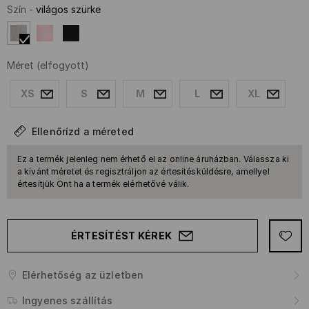
Szín
-
világos szürke
Méret
(elfogyott)
XS
S
M
L
XL
Ellenőrízd a méreted
Ez a termék jelenleg nem érhető el az online áruházban. Válassza ki
a kívánt méretet és regisztráljon az értesítésküldésre, amellyel
értesítjük Önt ha a termék elérhetővé válik.
ÉRTESÍTÉST KÉREK
Elérhetőség az üzletben
Ingyenes szállítás