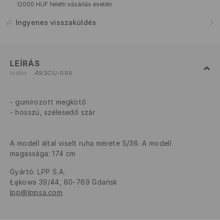
12000 HUF feletti vásárlás esetén
Ingyenes visszaküldés
LEÍRÁS
Index
493CU-09X
gumírozott megkötő
hosszú, szélesedő szár
A modell által viselt ruha mérete S/36. A modell
magassága: 174 cm
Gyártó
:
LPP S.A.
Łąkowa 39/44, 80-769 Gdańsk
lpp@lppsa.com