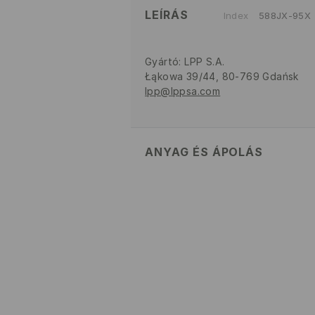
LEÍRÁS
Index
588JX-95X
Gyártó
:
LPP S.A.
Łąkowa 39/44, 80-769 Gdańsk
lpp@lppsa.com
ANYAG ÉS ÁPOLÁS
100% POLIÉSZTER