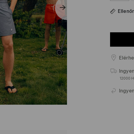
Ellenő
Elérhe
Ingyen
12000 HU
Ingyen