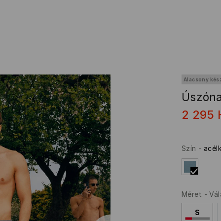
Alacsony kés
Úszón
2 295
Szín
-
acél
Méret
-
Vál
S