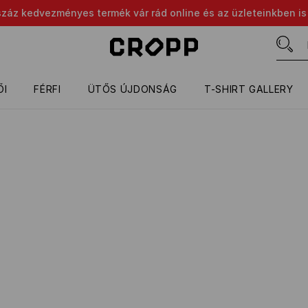
száz kedvezményes termék vár rád online és az üzleteinkben is
ŐI
FÉRFI
ÜTŐS ÚJDONSÁG
T-SHIRT GALLERY