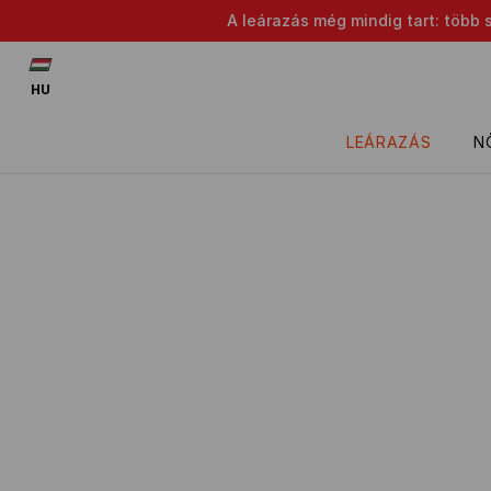
A leárazás még mindig tart: több 
HU
LEÁRAZÁS
N