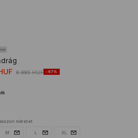
zlet
adrág
HUF
6 995
HUF
-67%
kék
asszon méretet
M
L
XL