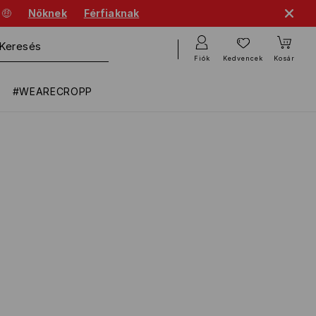
 🤑
Nőknek
Férfiaknak
Fiók
Kedvencek
Kosár
#WEARECROPP