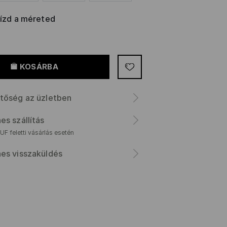
rízd a méreted
KOSÁRBA
tőség az üzletben
es szállítás
F feletti vásárlás esetén
es visszaküldés