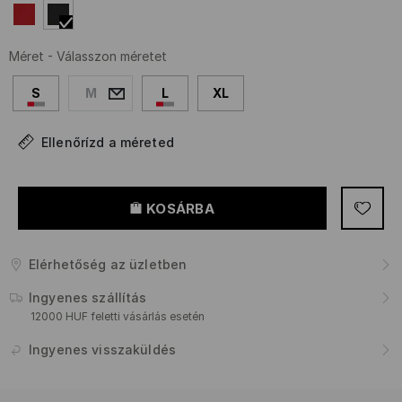
Méret
-
Válasszon méretet
S
M
L
XL
Ellenőrízd a méreted
KOSÁRBA
Elérhetőség az üzletben
Ingyenes szállítás
12000 HUF feletti vásárlás esetén
Ingyenes visszaküldés