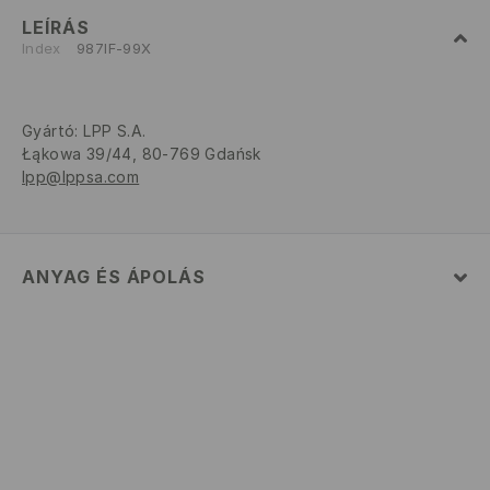
LEÍRÁS
Index
987IF-99X
Gyártó
:
LPP S.A.
Łąkowa 39/44, 80-769 Gdańsk
lpp@lppsa.com
ANYAG ÉS ÁPOLÁS
ELSŐ SZÖVET
:
100% POLIAMID