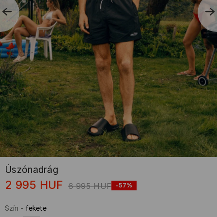
Úszónadrág
2 995
HUF
6 995
HUF
-57%
Szín
-
fekete