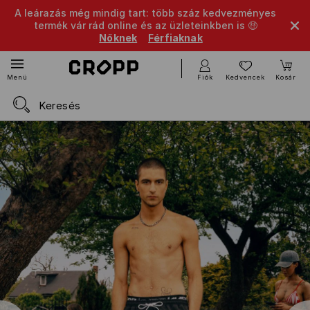
A leárazás még mindig tart: több száz kedvezményes
termék vár rád online és az üzleteinkben is 🤑
Nőknek
Férfiaknak
Fiók
Kedvencek
Kosár
Menü