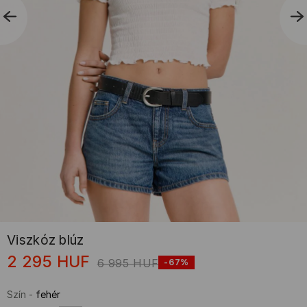
Viszkóz blúz
2 295
HUF
6 995
HUF
-67%
Szín
-
fehér