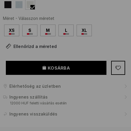
Méret
-
Válasszon méretet
XS
S
M
L
XL
Ellenőrízd a méreted
KOSÁRBA
Elérhetőség az üzletben
Ingyenes szállítás
12000 HUF feletti vásárlás esetén
Ingyenes visszaküldés