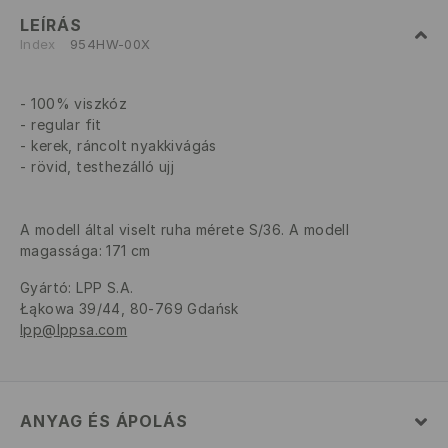
LEÍRÁS
Index
954HW-00X
100% viszkóz
regular fit
kerek, ráncolt nyakkivágás
rövid, testhezálló ujj
A modell által viselt ruha mérete S/36. A modell
magassága: 171 cm
Gyártó
:
LPP S.A.
Łąkowa 39/44, 80-769 Gdańsk
lpp@lppsa.com
ANYAG ÉS ÁPOLÁS