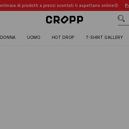
entinaia di prodotti a prezzi scontati ti aspettano online🤑
Pe
DONNA
UOMO
HOT DROP
T-SHIRT GALLERY