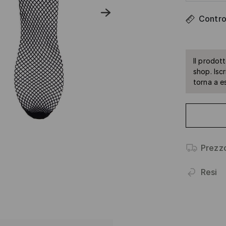
Control
Il prodot
shop. Isc
torna a e
Prezz
Resi