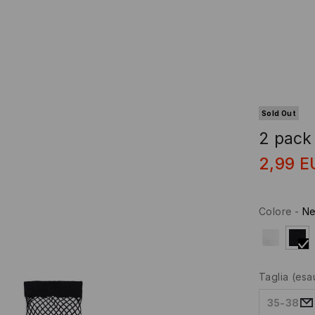
Sold Out
2 pack
2,99
E
Colore
-
Ne
Taglia
(esa
35-38