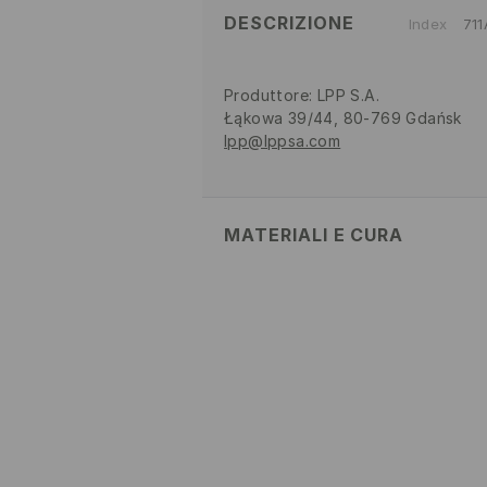
DESCRIZIONE
Index
71
Produttore
:
LPP S.A.
Łąkowa 39/44, 80-769 Gdańsk
lpp@lppsa.com
MATERIALI E CURA
Tessuto I
:
95% POLIAMMIDE, 5% 
LAVAGGIO A MANO TEMPER
NON CANDEGGIARE
NON UTILIZZARE ESSICCATO