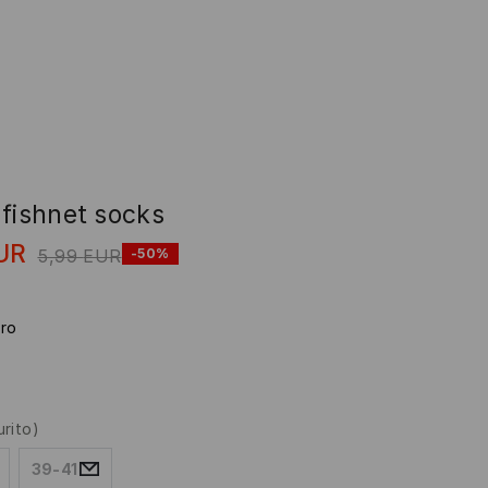
 fishnet socks
UR
5,99
EUR
-50%
ro
urito)
39-41