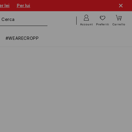
r lei
Per lui
Account
Preferiti
Carrello
#WEARECROPP