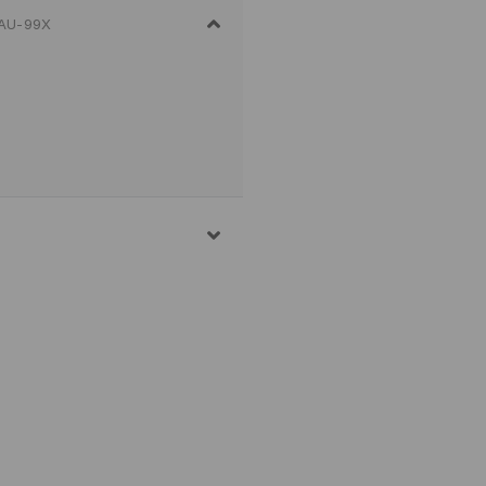
1AU-99X
ELASTAN
ATURA MASSIMA 40°C
I