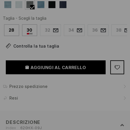
Taglia
-
Scegli la taglia
28
30
32
34
36
38
Controlla la tua taglia
AGGIUNGI AL CARRELLO
Prezzo spedizione
Resi
DESCRIZIONE
Index
620HX-09J