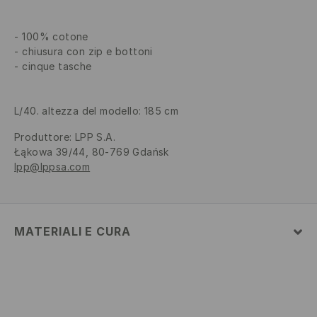
100% cotone
chiusura con zip e bottoni
cinque tasche
L/40. altezza del modello: 185 cm
Produttore
:
LPP S.A.
Łąkowa 39/44, 80-769 Gdańsk
lpp@lppsa.com
MATERIALI E CURA
1° TESSUTO
:
100% COTONE