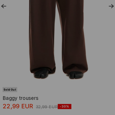
Sold Out
Baggy trousers
22,99
EUR
32,99
EUR
-30%