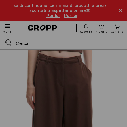
I saldi continuano: centinaia di prodotti a prezzi
scontati ti aspettano online🤑
Per lei
Per lui
Account
Preferiti
Carrello
Menu