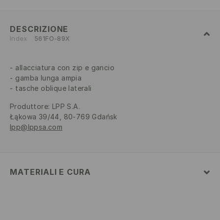
DESCRIZIONE
Index
561FO-89X
allacciatura con zip e gancio
gamba lunga ampia
tasche oblique laterali
Produttore
:
LPP S.A.
Łąkowa 39/44, 80-769 Gdańsk
lpp@lppsa.com
MATERIALI E CURA
1° TESSUTO
:
79% POLIESTERE, 17% VISCOSA, 4%
ELASTAN