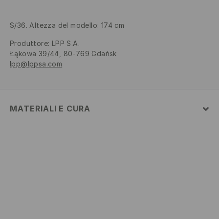
S/36. Altezza del modello: 174 cm
Produttore
:
LPP S.A.
Łąkowa 39/44, 80-769 Gdańsk
lpp@lppsa.com
MATERIALI E CURA
1° TESSUTO
:
93% POLIAMMIDE, 7% ELASTAN
NON CANDEGGIARE
STIRARE A MAX. TEMP. 110°C SENZA VAPORE
LAVAGGIO IN LAVATRICE A TEMPERATURA