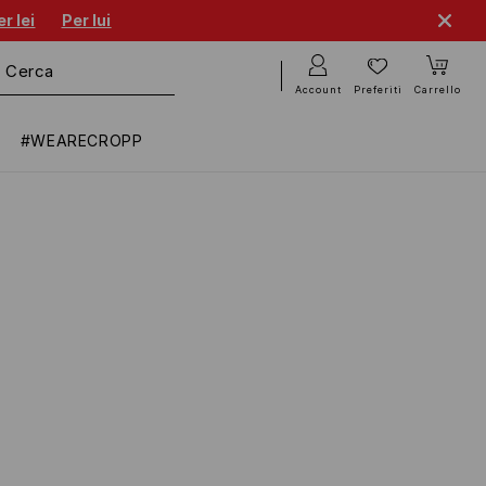
r lei
Per lui
Account
Preferiti
Carrello
#WEARECROPP