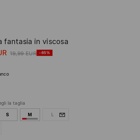
 fantasia in viscosa
UR
19,99
EUR
-65%
anco
gli la taglia
S
M
L