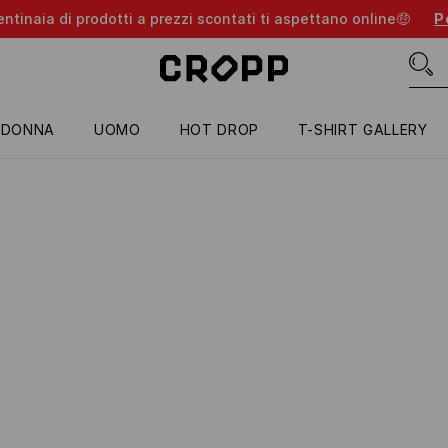
entinaia di prodotti a prezzi scontati ti aspettano online🤑
Pe
DONNA
UOMO
HOT DROP
T-SHIRT GALLERY