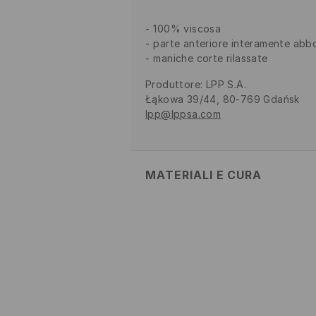
100% viscosa
parte anteriore interamente abb
maniche corte rilassate
Produttore
:
LPP S.A.
Łąkowa 39/44, 80-769 Gdańsk
lpp@lppsa.com
MATERIALI E CURA
Tessuto I
:
100% VISCOSA
LAVAGGIO IN LAVATRICE A
30°C - PROCEDIMENTO DEL
NON CANDEGGIARE