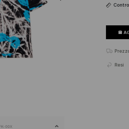
Control
A
Prezz
Resi
FK-00X