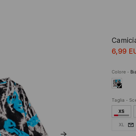
Camicia
6,99
E
Colore
-
Bi
Taglia
-
Sce
XS
XL