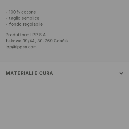
100% cotone
taglio semplice
fondo regolabile
Produttore
:
LPP S.A.
Łąkowa 39/44, 80-769 Gdańsk
lpp@lppsa.com
MATERIALI E CURA
Tessuto I
:
100% COTONE
NON CANDEGGIARE
NON UTILIZZARE ESSICCATOI