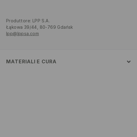
Produttore
:
LPP S.A.
Łąkowa 39/44, 80-769 Gdańsk
lpp@lppsa.com
MATERIALI E CURA
1° TESSUTO
:
82% POLIAMMIDE, 18% ELASTAN