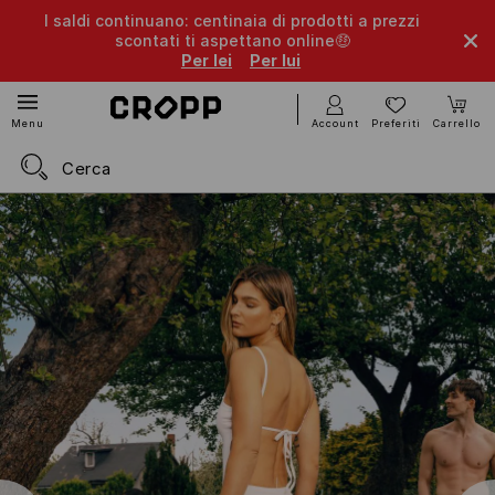
I saldi continuano: centinaia di prodotti a prezzi
scontati ti aspettano online🤑
Per lei
Per lui
Account
Preferiti
Carrello
Menu