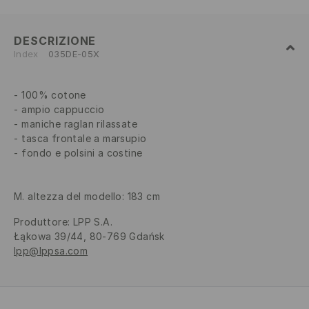
DESCRIZIONE
Index
035DE-05X
100% cotone
ampio cappuccio
maniche raglan rilassate
tasca frontale a marsupio
fondo e polsini a costine
M. altezza del modello: 183 cm
Produttore
:
LPP S.A.
Łąkowa 39/44, 80-769 Gdańsk
lpp@lppsa.com