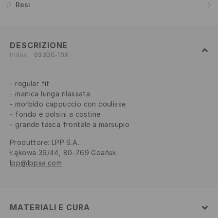
Resi
DESCRIZIONE
Index
033DE-10X
regular fit
manica lunga rilassata
morbido cappuccio con coulisse
fondo e polsini a costine
grande tasca frontale a marsupio
Produttore
:
LPP S.A.
Łąkowa 39/44, 80-769 Gdańsk
lpp@lppsa.com
MATERIALI E CURA