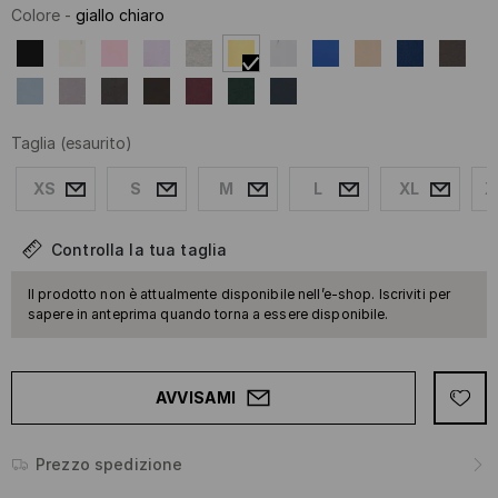
Colore
-
giallo chiaro
Taglia
(esaurito)
XS
S
M
L
XL
X
Controlla la tua taglia
Il prodotto non è attualmente disponibile nell’e-shop. Iscriviti per
sapere in anteprima quando torna a essere disponibile.
AVVISAMI
Prezzo spedizione