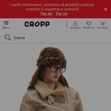
I saldi continuano: centinaia di prodotti a prezzi
scontati ti aspettano online🤑
Per lei
Per lui
Account
Preferiti
Carrello
Menu