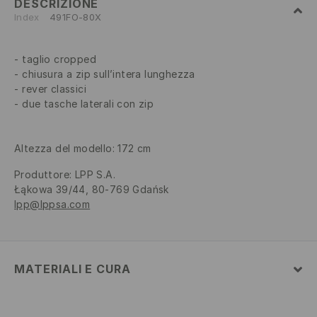
DESCRIZIONE
Index
491FO-80X
taglio cropped
chiusura a zip sull’intera lunghezza
rever classici
due tasche laterali con zip
Altezza del modello: 172 cm
Produttore
:
LPP S.A.
Łąkowa 39/44, 80-769 Gdańsk
lpp@lppsa.com
MATERIALI E CURA