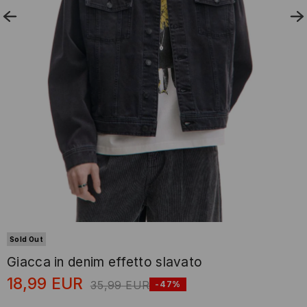
Sold Out
Giacca in denim effetto slavato
18,99
EUR
35,99
EUR
-47%