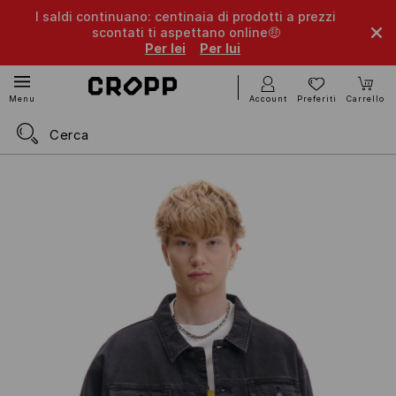
I saldi continuano: centinaia di prodotti a prezzi
scontati ti aspettano online🤑
Per lei
Per lui
Account
Preferiti
Carrello
Menu