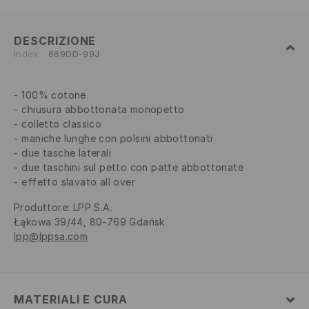
DESCRIZIONE
Index
669DD-99J
100% cotone
chiusura abbottonata monopetto
colletto classico
maniche lunghe con polsini abbottonati
due tasche laterali
due taschini sul petto con patte abbottonate
effetto slavato all over
Produttore
:
LPP S.A.
Łąkowa 39/44, 80-769 Gdańsk
lpp@lppsa.com
MATERIALI E CURA