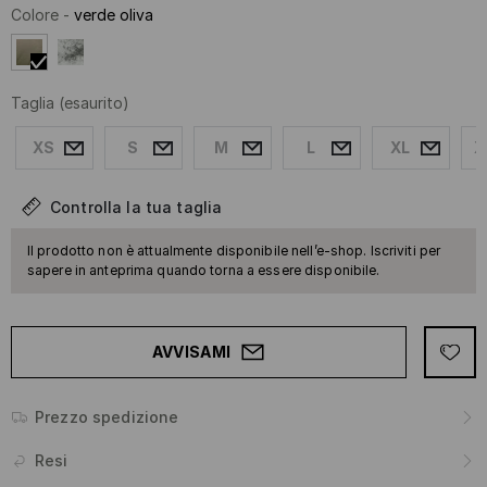
Colore
-
verde oliva
Taglia
(esaurito)
XS
S
M
L
XL
X
Controlla la tua taglia
Il prodotto non è attualmente disponibile nell’e-shop. Iscriviti per
sapere in anteprima quando torna a essere disponibile.
AVVISAMI
Prezzo spedizione
Resi