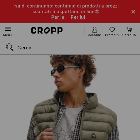
I saldi continuano: centinaia di prodotti a prezzi
scontati ti aspettano online🤑
Per lei
Per lui
Account
Preferiti
Carrello
Menu