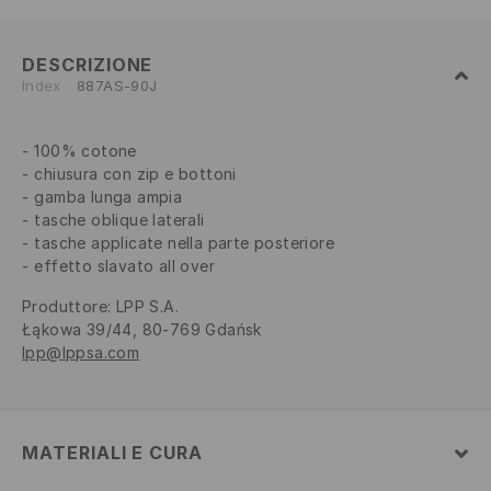
DESCRIZIONE
Index
887AS-90J
100% cotone
chiusura con zip e bottoni
gamba lunga ampia
tasche oblique laterali
tasche applicate nella parte posteriore
effetto slavato all over
Produttore
:
LPP S.A.
Łąkowa 39/44, 80-769 Gdańsk
lpp@lppsa.com
MATERIALI E CURA