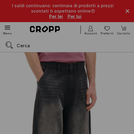
I saldi continuano: centinaia di prodotti a prezzi
scontati ti aspettano online🤑
Per lei
Per lui
Account
Preferiti
Carrello
Menu