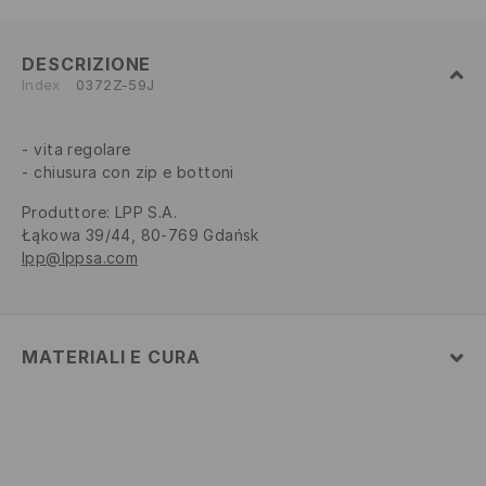
DESCRIZIONE
Index
0372Z-59J
vita regolare
chiusura con zip e bottoni
Produttore
:
LPP S.A.
Łąkowa 39/44, 80-769 Gdańsk
lpp@lppsa.com
MATERIALI E CURA
Tessuto I
:
69% COTONE, 27% POLIESTERE, 4% ELASTAN