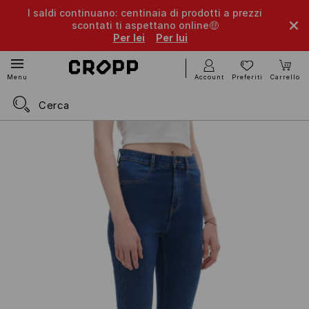
I saldi continuano: centinaia di prodotti a prezzi
scontati ti aspettano online🤑
Per lei
Per lui
Account
Preferiti
Carrello
Menu