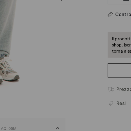
Control
Il prodot
shop. Isc
torna a e
Prezz
Resi
6AQ-05M