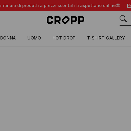
entinaia di prodotti a prezzi scontati ti aspettano online🤑
Pe
DONNA
UOMO
HOT DROP
T-SHIRT GALLERY