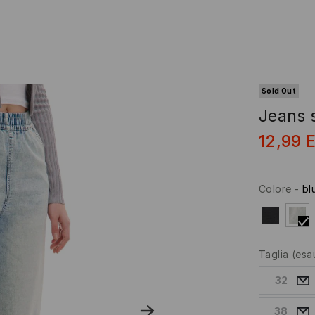
Sold Out
Jeans s
12,99
Colore
-
bl
Taglia
(esa
32
38