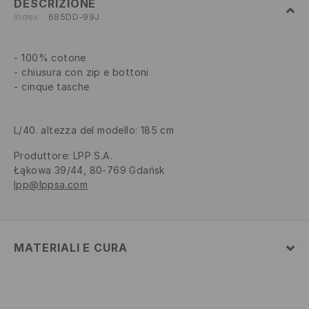
DESCRIZIONE
Index
685DD-99J
100% cotone
chiusura con zip e bottoni
cinque tasche
L/40. altezza del modello: 185 cm
Produttore
:
LPP S.A.
Łąkowa 39/44, 80-769 Gdańsk
lpp@lppsa.com
MATERIALI E CURA
Tessuto I
:
100% COTONE