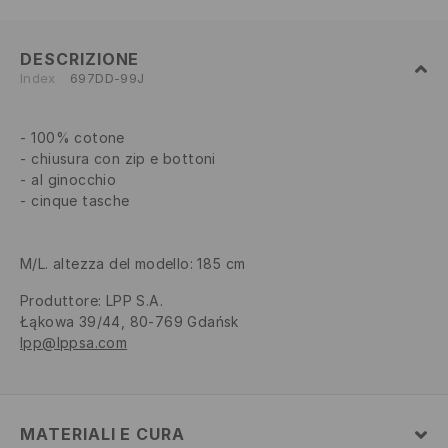
DESCRIZIONE
Index
697DD-99J
100% cotone
chiusura con zip e bottoni
al ginocchio
cinque tasche
M/L. altezza del modello: 185 cm
Produttore
:
LPP S.A.
Łąkowa 39/44, 80-769 Gdańsk
lpp@lppsa.com
MATERIALI E CURA