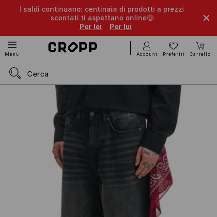
I saldi continuano: centinaia di prodotti a prezzi
scontati ti aspettano online🤑
Per lei
Per lui
Account
Preferiti
Carrello
Menu