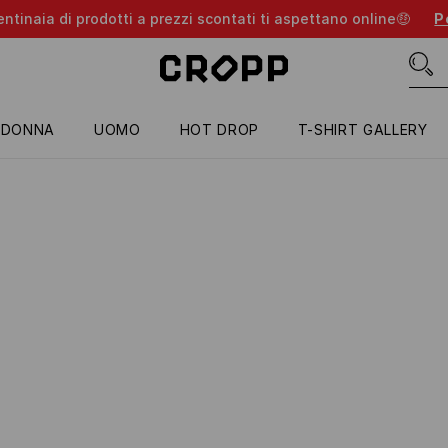
entinaia di prodotti a prezzi scontati ti aspettano online🤑
Pe
DONNA
UOMO
HOT DROP
T-SHIRT GALLERY