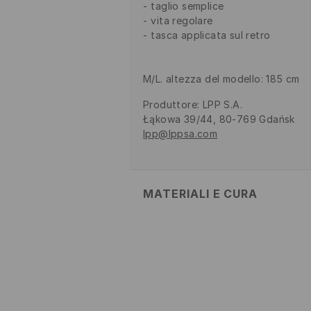
taglio semplice
vita regolare
tasca applicata sul retro
M/L. altezza del modello: 185 cm
Produttore
:
LPP S.A.
Łąkowa 39/44, 80-769 Gdańsk
lpp@lppsa.com
MATERIALI E CURA
52% COTONE, 48% POLIESTERE