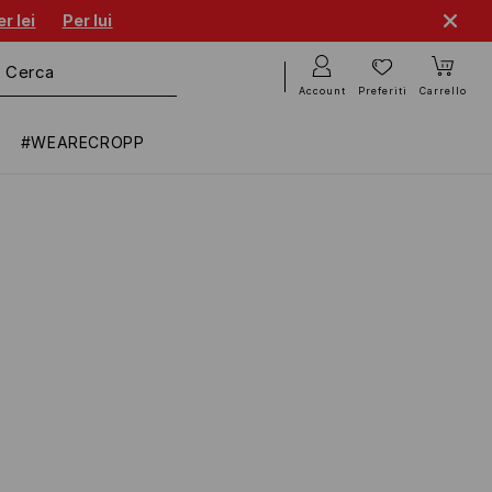
r lei
Per lui
Account
Preferiti
Carrello
#WEARECROPP