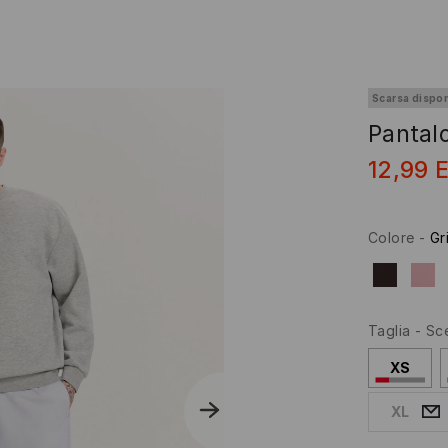
Scarsa dispon
Pantalo
12,99
Colore
-
Gr
Taglia
-
Sce
XS
XL