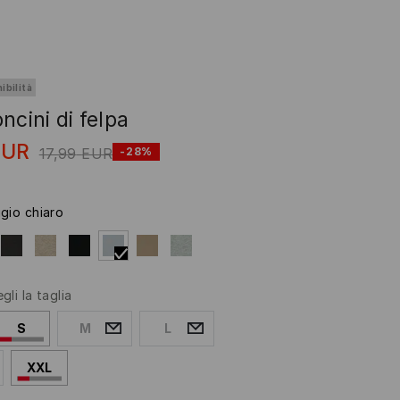
ibilità
ncini di felpa
EUR
17,99
EUR
-28%
igio chiaro
gli la taglia
S
M
L
XXL