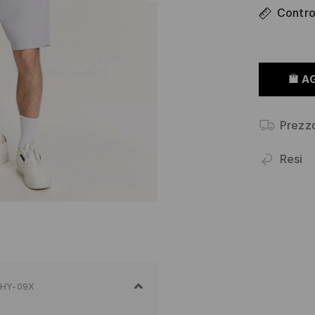
Control
A
Prezz
Resi
2HY-09X