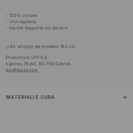
100% cotone
vita regolare
tasche diagonali sul davanti
L/40. altezza del modello: 185 cm
Produttore
:
LPP S.A.
Łąkowa 39/44, 80-769 Gdańsk
lpp@lppsa.com
MATERIALI E CURA
1° TESSUTO
:
100% COTONE