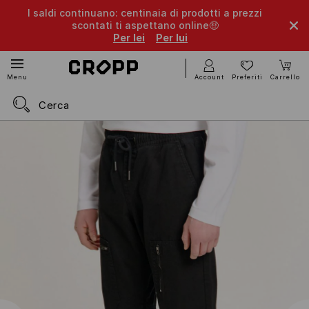
I saldi continuano: centinaia di prodotti a prezzi
scontati ti aspettano online🤑
Per lei
Per lui
Account
Preferiti
Carrello
Menu