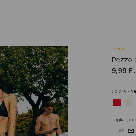
In arrivo
Pezzo 
9,99
E
Colore
-
Ne
Taglia
(pre
XS