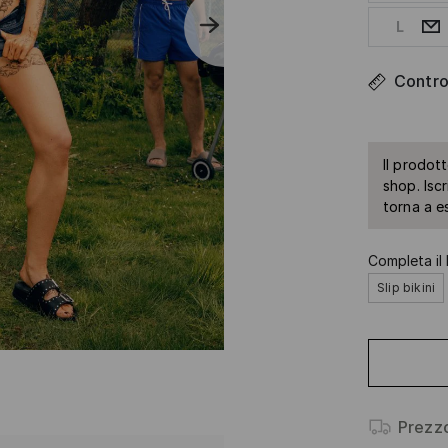
L
Control
Il prodot
shop. Isc
torna a e
Completa il 
Slip bikini
Prezz