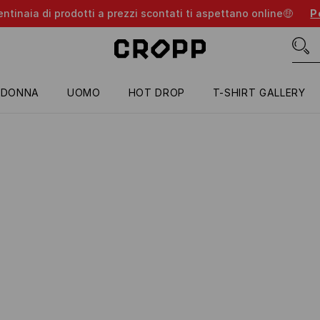
entinaia di prodotti a prezzi scontati ti aspettano online🤑
Pe
DONNA
UOMO
HOT DROP
T-SHIRT GALLERY