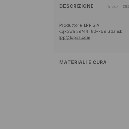
DESCRIZIONE
Index
38
Produttore
:
LPP S.A.
Łąkowa 39/44, 80-769 Gdańsk
lpp@lppsa.com
MATERIALI E CURA
82% POLIAMMIDE, 18% ELASTAN