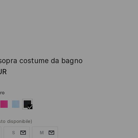
sopra costume da bagno
UR
ro
sto disponibile)
S
M