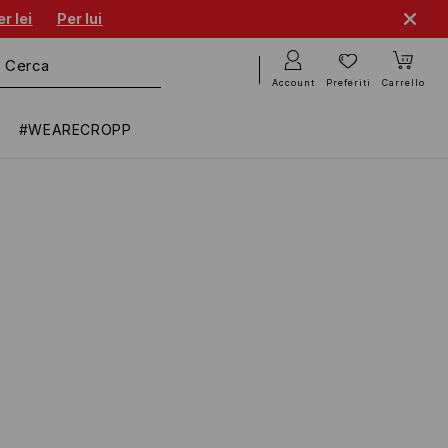
r lei
Per lui
Account
Preferiti
Carrello
#WEARECROPP