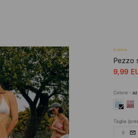
In arrivo
Pezzo 
9,99
E
Colore
-
az
Taglia
(pre
S