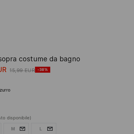
sopra costume da bagno
UR
15,99
EUR
-38%
zurro
sto disponibile)
M
L