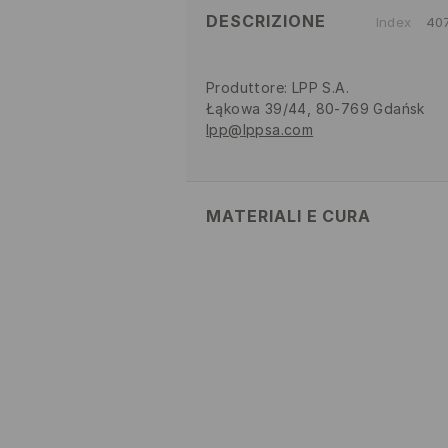
DESCRIZIONE
Index
40
Produttore
:
LPP S.A.
Łąkowa 39/44, 80-769 Gdańsk
lpp@lppsa.com
MATERIALI E CURA
1° TESSUTO
:
95% POLIESTERE, 5