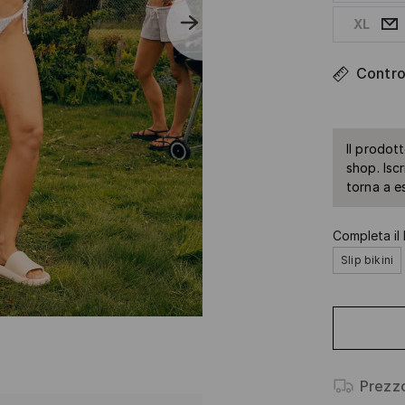
XL
Control
Il prodot
shop. Isc
torna a e
Completa il 
Slip bikini
Prezz