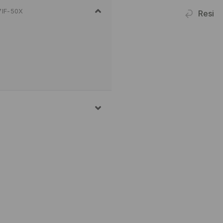
7IF-50X
Resi
% ELASTAN