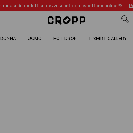
entinaia di prodotti a prezzi scontati ti aspettano online🤑
Pe
DONNA
UOMO
HOT DROP
T-SHIRT GALLERY