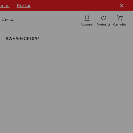
r lei
Per lui
Account
Preferiti
Carrello
#WEARECROPP