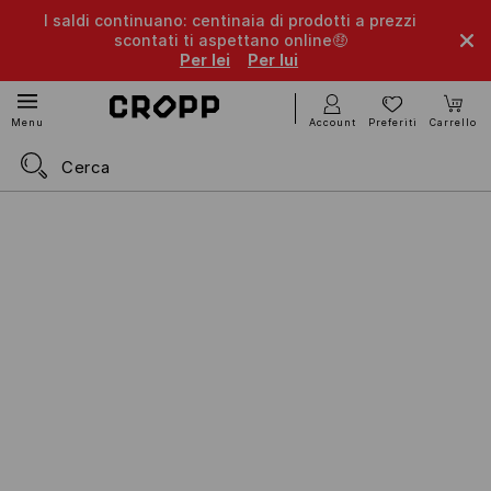
I saldi continuano: centinaia di prodotti a prezzi
scontati ti aspettano online🤑
Per lei
Per lui
Account
Preferiti
Carrello
Menu