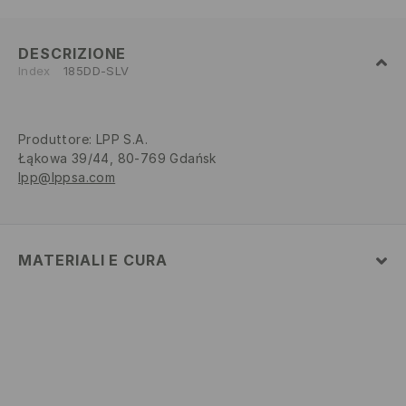
DESCRIZIONE
Index
185DD-SLV
Produttore
:
LPP S.A.
Łąkowa 39/44, 80-769 Gdańsk
lpp@lppsa.com
MATERIALI E CURA
Tessuto I
:
100% LEGA DI ZINCO