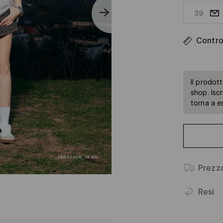
39
Control
Il prodot
shop. Isc
torna a e
Prezz
Resi