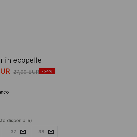
 in ecopelle
EUR
27,99
EUR
-54%
anco
sto disponibile)
37
38