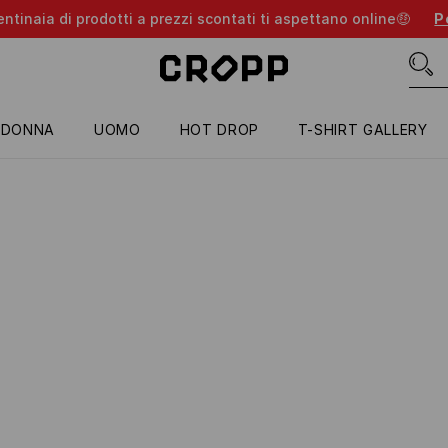
entinaia di prodotti a prezzi scontati ti aspettano online🤑
Pe
DONNA
UOMO
HOT DROP
T-SHIRT GALLERY