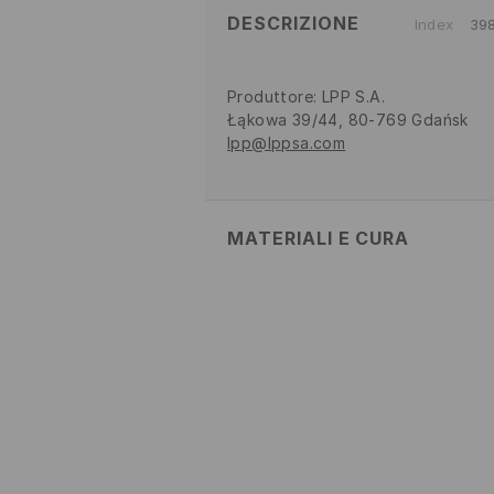
DESCRIZIONE
Index
39
Produttore
:
LPP S.A.
Łąkowa 39/44, 80-769 Gdańsk
lpp@lppsa.com
MATERIALI E CURA
SUPERIORE
:
100% POLIURETANO
SOLETTA
:
100% POLIESTERE
SUOLA ESTERNA
:
100% TPR