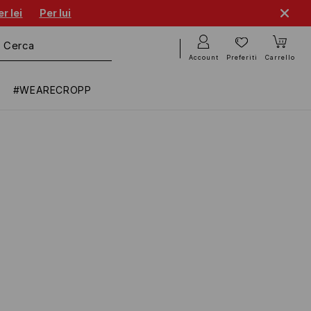
r lei
Per lui
Account
Preferiti
Carrello
#WEARECROPP