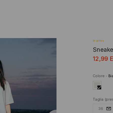
In arrivo
Sneaker
12,99
Colore
-
Bi
Taglia
(pre
36