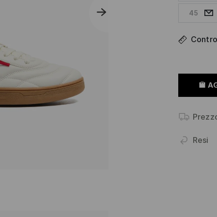
45
Control
A
Prezz
Resi