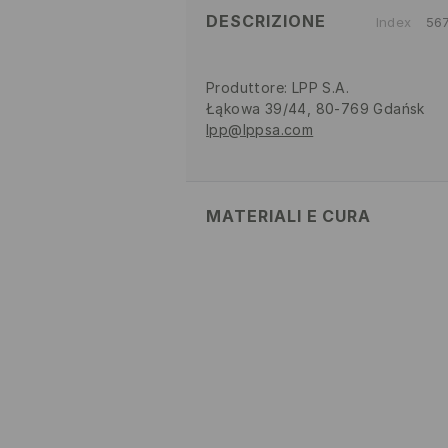
DESCRIZIONE
Index
56
Produttore
:
LPP S.A.
Łąkowa 39/44, 80-769 Gdańsk
lpp@lppsa.com
MATERIALI E CURA
SUPERIORE
:
100% POLIURETANO
SOLETTA
:
100% POLIESTERE
SUOLA ESTERNA
:
100% TPR
NON CANDEGGIARE
NON STIRARE