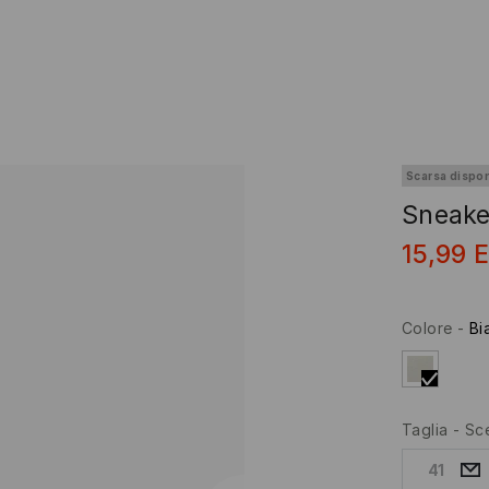
Scarsa dispon
Sneake
15,99
Colore
-
Bi
Taglia
-
Sce
41