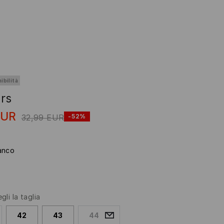
ibilità
rs
EUR
32,99
EUR
-52%
anco
gli la taglia
42
43
44