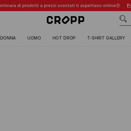
entinaia di prodotti a prezzi scontati ti aspettano online🤑
Pe
DONNA
UOMO
HOT DROP
T-SHIRT GALLERY