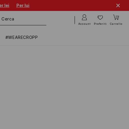
r lei
Per lui
Account
Preferiti
Carrello
#WEARECROPP