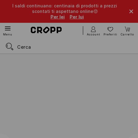
I saldi continuano: centinaia di prodotti a prezzi
scontati ti aspettano online🤑
Per lei
Per lui
Account
Preferiti
Carrello
Menu