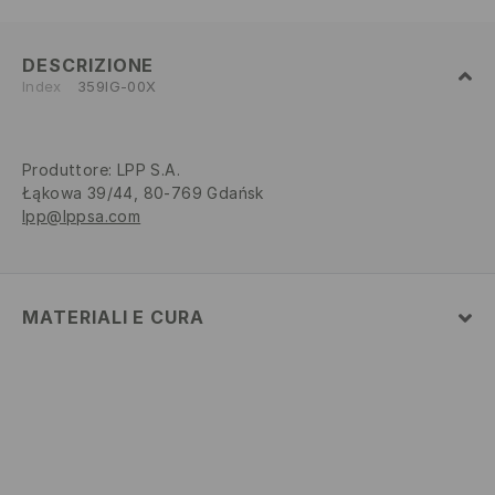
DESCRIZIONE
Index
359IG-00X
Produttore
:
LPP S.A.
Łąkowa 39/44, 80-769 Gdańsk
lpp@lppsa.com
MATERIALI E CURA
SUPERIORE
:
100% POLIURETANO
SOLETTA
:
100% POLIESTERE
SUOLA ESTERNA
:
100% PVC